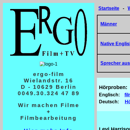
Startseite
-
W
Männer
Native Engli
Sprecher aus 
ergo-film
Wielandstr. 16
D - 10629 Berlin
Hörproben:
0049.30.324 47 89
_
Englisch:
fi
_
Deutsch:
Hö
Wir machen Filme
+
Filmbearbeitung
Levi Harriso