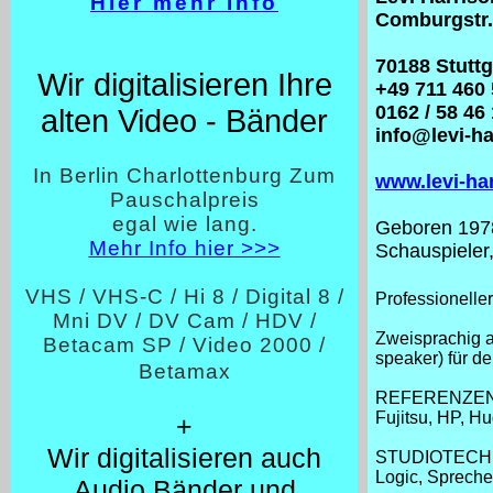
Hier mehr Info
Comburgstr.
70188 Stuttg
Wir digitalisieren Ihre
+49 711 460
0162 / 58 46
alten Video - Bänder
info@levi-ha
In Berlin Charlottenburg Zum
www.levi-ha
Pauschalpreis
egal wie lang.
Geboren 197
Mehr Info hier >>>
Schauspieler
VHS / VHS-C / Hi 8 / Digital 8 /
Professionelle
Mni DV / DV Cam / HDV /
Zweisprachig a
Betacam SP / Video 2000 /
speaker) für d
Betamax
REFERENZEN: S
Fujitsu, HP, H
+
Wir digitalisieren auch
STUDIOTECHNIK:
Logic, Spreche
Audio Bänder und