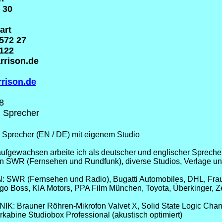
 30
art
 572 27
 122
rrison.de
rrison.de
8
, Sprecher
r Sprecher (EN / DE) mit eigenem Studio
ufgewachsen arbeite ich als deutscher und englischer Sprecher
en SWR (Fernsehen und Rundfunk), diverse Studios, Verlage un
WR (Fernsehen und Radio), Bugatti Automobiles, DHL, Fraunh
ugo Boss, KIA Motors, PPA Film München, Toyota, Überkinger, Ze
 Brauner Röhren-Mikrofon Valvet X, Solid State Logic Chann
rkabine Studiobox Professional (akustisch optimiert)