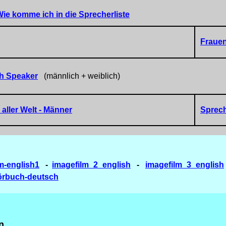
ie komme ich in die Sprecherliste
Fraue
sh Speaker
(männlich + weiblich)
aller Welt
- Männer
Sprech
lm-english1
-
imagefilm_2_english
-
imagefilm_3_english
rbuch-deutsch
n