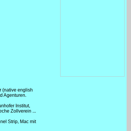
 (native english
d Agenturen.
ofer Institut,
che Zollverein ...
el Strip, Mac mit